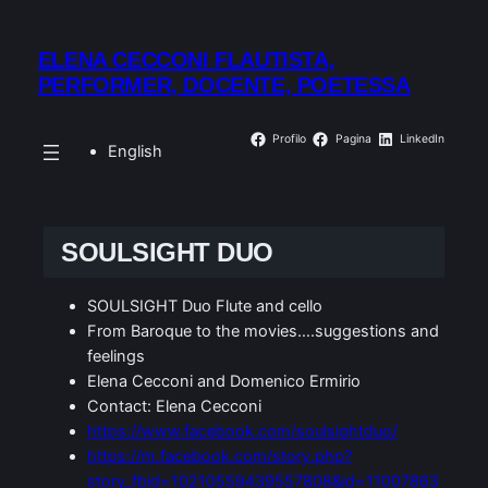
ELENA CECCONI FLAUTISTA,
PERFORMER, DOCENTE, POETESSA
Profilo
Pagina
LinkedIn
English
SOULSIGHT DUO
SOULSIGHT Duo Flute and cello
From Baroque to the movies….suggestions and
feelings
Elena Cecconi and Domenico Ermirio
Contact: Elena Cecconi
https://www.facebook.com/soulsightduo/
https://m.facebook.com/story.php?
story_fbid=10210559439557808&id=11007863